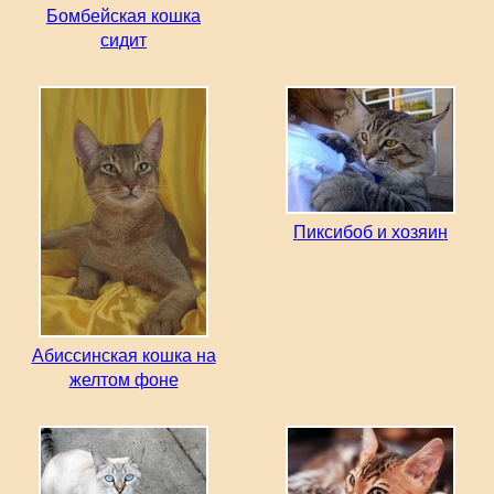
Бомбейская кошка
сидит
Пиксибоб и хозяин
Абиссинская кошка на
желтом фоне