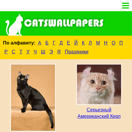
По алфавиту:
А
Б
Г
Д
Е
Й
К
Л
М
Н
О
П
Р
С
Т
У
Ч
Ш
Э
Я
Праздники
Серьезный
Американский Керл