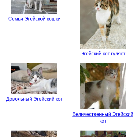
Семья Эгейской кошки
Эгейский кот гуляет
Довольный Эгейский кот
Величественный Эгейский
кот