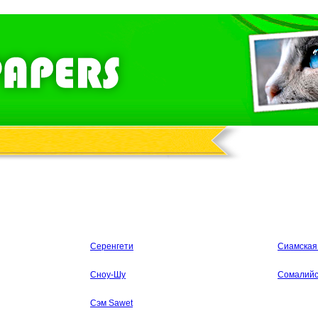
Серенгети
Сиамская
Сноу-Шу
Сомалийс
Сэм Sawet