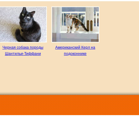
Черная собака породы
Американский Керл на
Шантильи-Тиффани
подоконнике