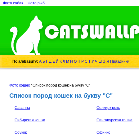
Фото собак
Фото рыб
По алфавиту:
А
Б
Г
Д
Е
Й
К
Л
М
Н
О
П
Р
С
Т
У
Ч
Ш
Э
Я
Праздники
Фото кошек
/ Список пород кошек на букву "С"
Список пород кошек на букву "С"
Саванна
Селкирк рекс
Сибирская кошка
Сингапурская кошка
Соукок
Сфинкс