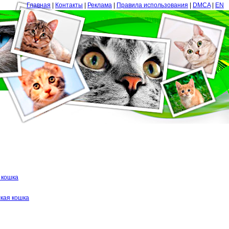
Главная
|
Контакты
|
Реклама
|
Правила использования
|
DMCA
|
EN
 кошка
кая кошка