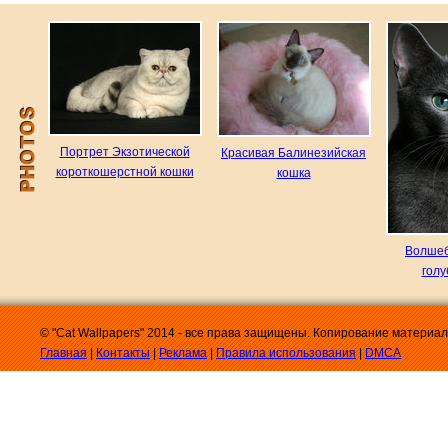
Портрет Экзотической
Красивая Балинезийская
короткошерстной кошки
кошка
Волшеб
голу
© "Cat Wallpapers" 2014 - все права защищены. Копирование материа
Главная
|
Контакты
|
Реклама
|
Правила использования
|
DMCA