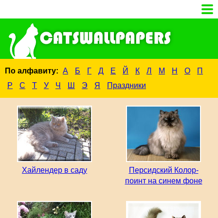
По алфавиту:
А
Б
Г
Д
Е
Й
К
Л
М
Н
О
П
Р
С
Т
У
Ч
Ш
Э
Я
Праздники
Хайлендер в саду
Персидский Колор-
поинт на синем фоне