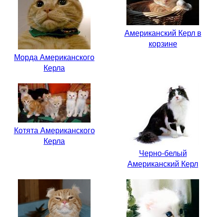
Американский Керл в
корзине
Морда Американского
Керла
Котята Американского
Керла
Черно-белый
Американский Керл