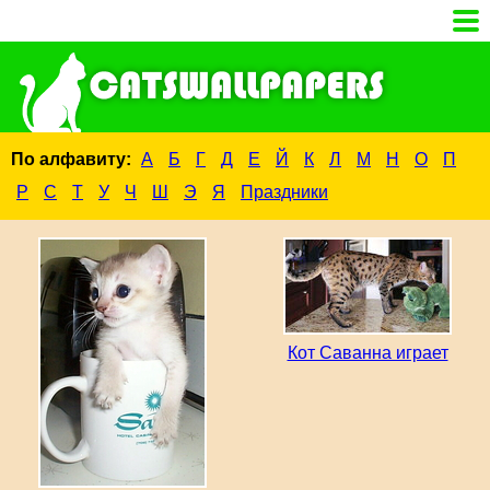
По алфавиту:
А
Б
Г
Д
Е
Й
К
Л
М
Н
О
П
Р
С
Т
У
Ч
Ш
Э
Я
Праздники
Кот Саванна играет