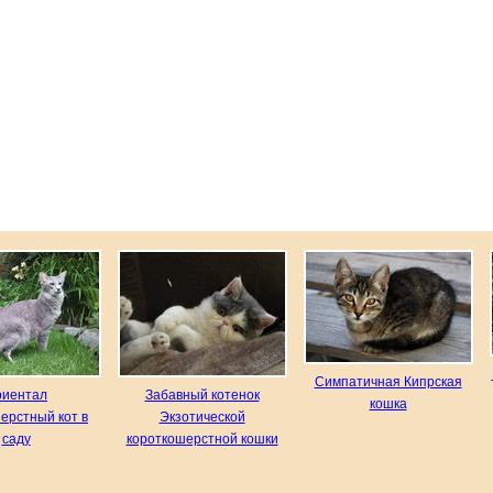
Симпатичная Кипрская
риентал
Забавный котенок
кошка
ерстный кот в
Экзотической
саду
короткошерстной кошки