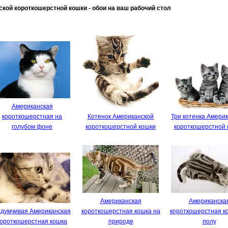
ой короткошерстной кошки - обои на ваш рабочий стол
Американская
короткошерстная на
Котенок Американской
Три котенка Амери
голубом фоне
короткошерстной кошки
короткошерстной 
Американская
Американска
адумчивая Американская
короткошерстная кошка на
короткошерстная к
короткошерстная кошка
природе
полу