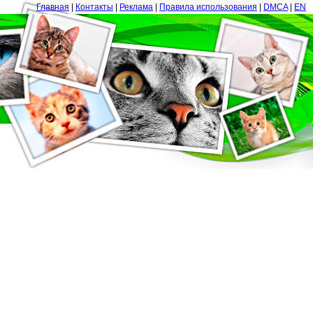
Главная
|
Контакты
|
Реклама
|
Правила использования
|
DMCA
|
EN