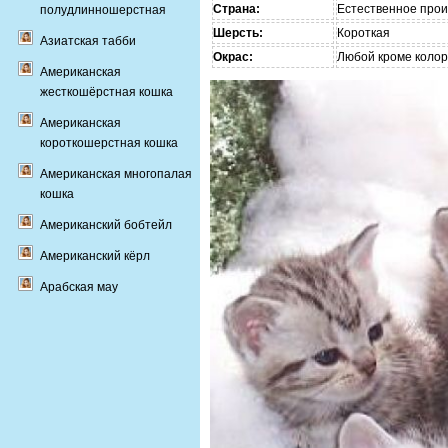
Страна:
Естественное про
полудлинношерстная
Шерсть:
Короткая
Азиатская табби
Окрас:
Любой кроме коло
Американская
жесткошёрстная кошка
Американская
короткошерстная кошка
Американская многопалая
кошка
Американский бобтейл
Американский кёрл
Арабская мау