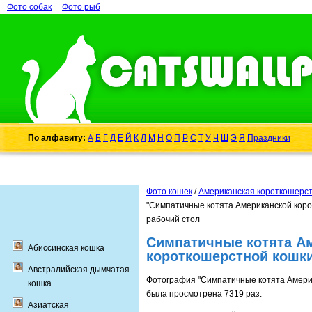
Фото собак
Фото рыб
По алфавиту:
А
Б
Г
Д
Е
Й
К
Л
М
Н
О
П
Р
С
Т
У
Ч
Ш
Э
Я
Праздники
Фото кошек
/
Американская короткошерст
"Симпатичные котята Американской коро
рабочий стол
Симпатичные котята А
Абиссинская кошка
короткошерстной кошки
Австралийская дымчатая
Фотография "Симпатичные котята Амери
кошка
была просмотрена 7319 раз.
Азиатская