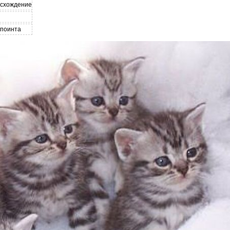
исхождение
рпоинта