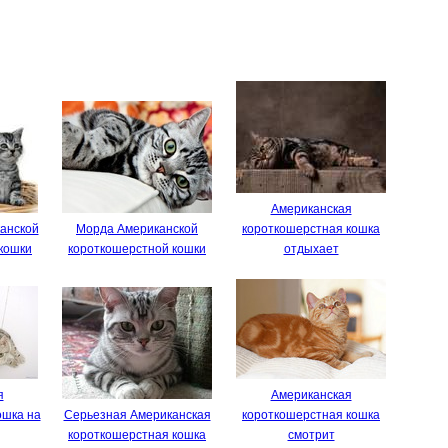
Американская
канской
Морда Американской
короткошерстная кошка
кошки
короткошерстной кошки
отдыхает
я
Американская
ошка на
Серьезная Американская
короткошерстная кошка
короткошерстная кошка
смотрит