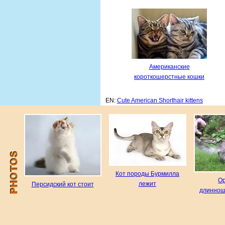
Американские
короткошерстные кошки
EN:
Cute American Shorthair kittens
Кот породы Бурмилла
О
лежит
Персидский кот стоит
длиннош