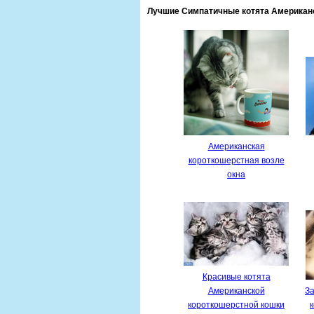
Лучшие Симпатичные котята Американск
Американская
короткошерстная возле
окна
Красивые котята
Американской
З
короткошерстной кошки