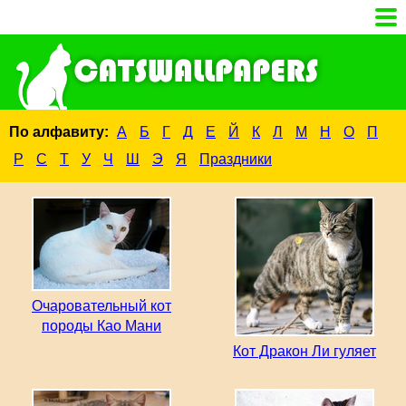
По алфавиту:
А
Б
Г
Д
Е
Й
К
Л
М
Н
О
П
Р
С
Т
У
Ч
Ш
Э
Я
Праздники
Очаровательный кот
породы Као Мани
Кот Дракон Ли гуляет