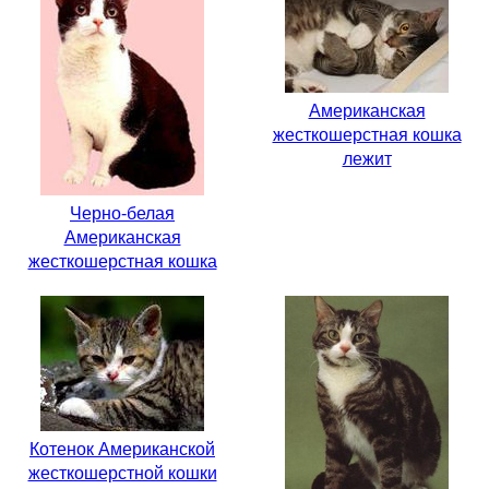
Американская
жесткошерстная кошка
лежит
Черно-белая
Американская
жесткошерстная кошка
Котенок Американской
жесткошерстной кошки