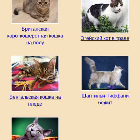
Британская
короткошерстная кошка
Эгейский кот в траве
на полу
Шантильи-Тиффани
Бенгальская кошка на
бежит
пледе