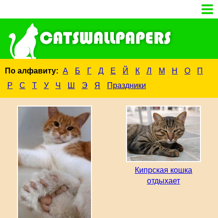
По алфавиту:
А
Б
Г
Д
Е
Й
К
Л
М
Н
О
П
Р
С
Т
У
Ч
Ш
Э
Я
Праздники
Кипрская кошка
отдыхает