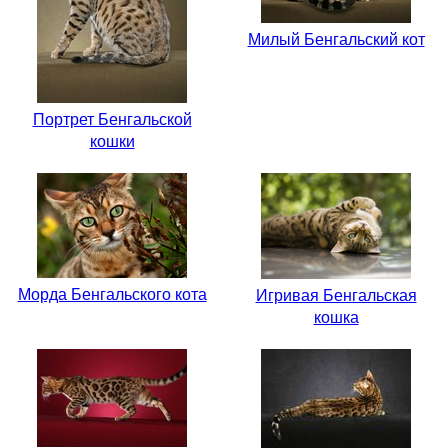
Милый Бенгальский кот
Портрет Бенгальской
кошки
Морда Бенгальского кота
Игривая Бенгальская
кошка