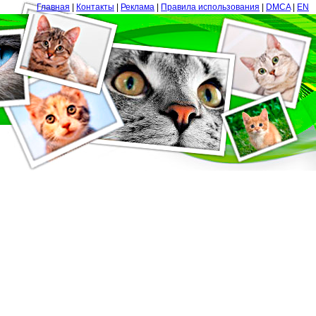
Главная
|
Контакты
|
Реклама
|
Правила использования
|
DMCA
|
EN