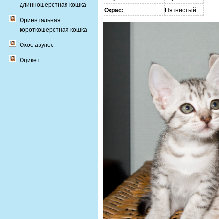
длинношерстная кошка
Окрас:
Пятнистый
Ориентальная
короткошерстная кошка
Охос азулес
Оцикет