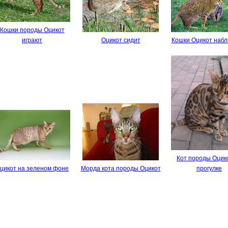
Кошки породы Оцикот
играют
Оцикот сидит
Кошки Оцикот наб
Кот породы Оцик
цикот на зеленом фоне
Морда кота породы Оцикот
прогулке