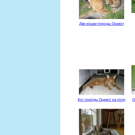
Две кошки породы Оцикот
Кот породы Оцикот на полу
О