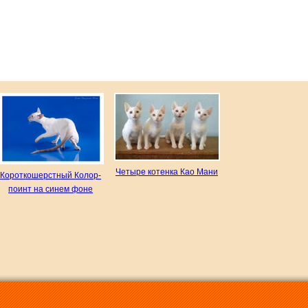
Четыре котенка Као Мани
Короткошерстный Колор-
поинт на синем фоне