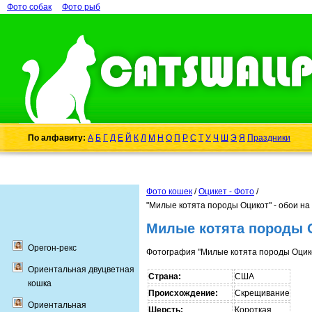
Фото собак
Фото рыб
По алфавиту:
А
Б
Г
Д
Е
Й
К
Л
М
Н
О
П
Р
С
Т
У
Ч
Ш
Э
Я
Праздники
Фото кошек
/
Оцикет - Фото
/
"Милые котята породы Оцикот" - обои на
Милые котята породы О
Орегон-рекс
Фотография "Милые котята породы Оцико
Ориентальная двуцветная
Страна:
США
кошка
Происхождение:
Скрещивание
Ориентальная
Шерсть:
Короткая