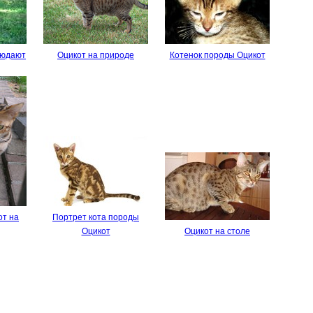
людают
Оцикот на природе
Котенок породы Оцикот
от на
Портрет кота породы
Оцикот
Оцикот на столе