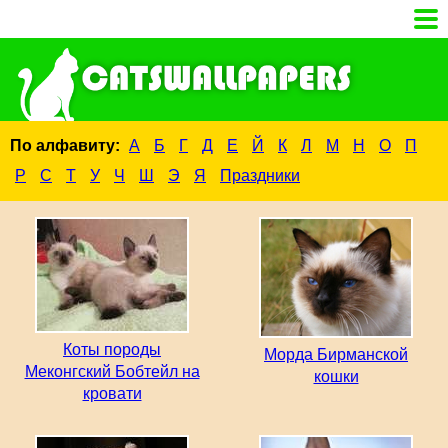
По алфавиту:
А
Б
Г
Д
Е
Й
К
Л
М
Н
О
П
Р
С
Т
У
Ч
Ш
Э
Я
Праздники
Коты породы
Морда Бирманской
Меконгский Бобтейл на
кошки
кровати