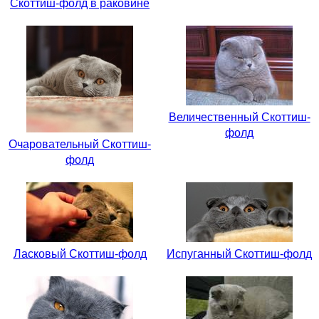
Скоттиш-фолд в раковине
Величественный Скоттиш-
фолд
Очаровательный Скоттиш-
фолд
Ласковый Скоттиш-фолд
Испуганный Скоттиш-фолд