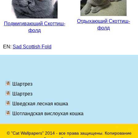
Отдыхающий Скоттиш-
Подмигивающий Скоттиш-
фолд
фолд
EN:
Sad Scottish Fold
Шартрез
Шартрез
Шведская лесная кошка
Шотландская вислоухая кошка
© "Cat Wallpapers" 2014 - все права защищены. Копирование