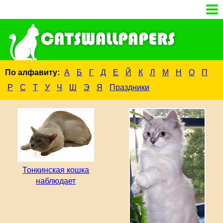
По алфавиту:
А
Б
Г
Д
Е
Й
К
Л
М
Н
О
П
Р
С
Т
У
Ч
Ш
Э
Я
Праздники
Тонкинская кошка
наблюдает