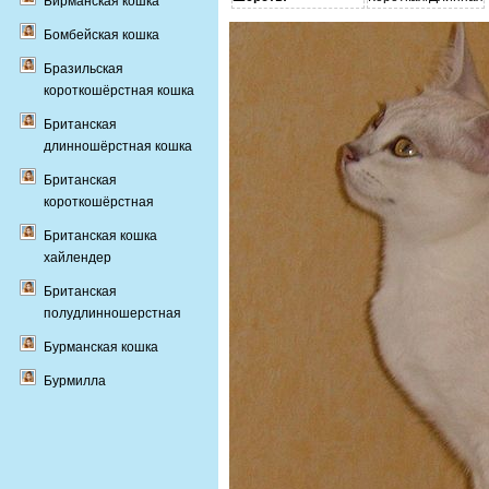
Бирманская кошка
Бомбейская кошка
Бразильская
короткошёрстная кошка
Британская
длинношёрстная кошка
Британская
короткошёрстная
Британская кошка
хайлендер
Британская
полудлинношерстная
Бурманская кошка
Бурмилла