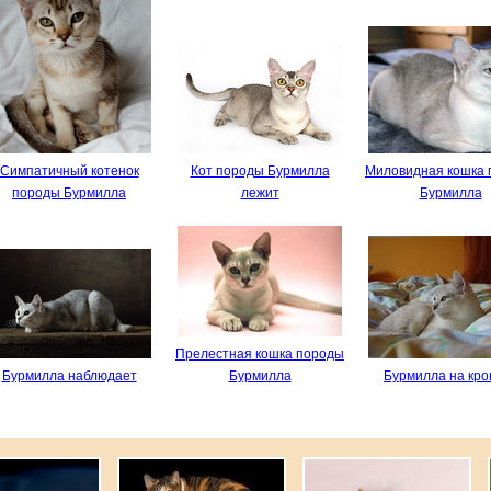
Симпатичный котенок
Кот породы Бурмилла
Миловидная кошка
породы Бурмилла
лежит
Бурмилла
Прелестная кошка породы
Бурмилла наблюдает
Бурмилла
Бурмилла на кро