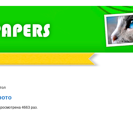
стол
фото
просмотрена 4663 раз.