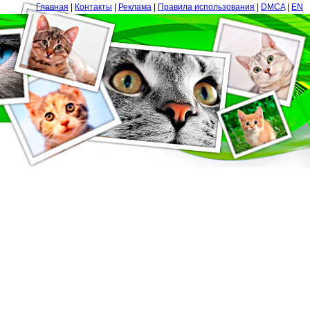
Главная
|
Контакты
|
Реклама
|
Правила использования
|
DMCA
|
EN