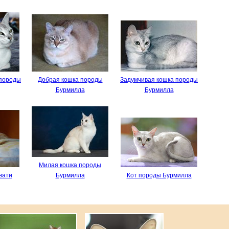
 породы
Добрая кошка породы
Задумчивая кошка породы
Бурмилла
Бурмилла
Милая кошка породы
вати
Бурмилла
Кот породы Бурмилла