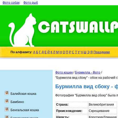
Фото собак
Фото рыб
По алфавиту:
А
Б
Г
Д
Е
Й
К
Л
М
Н
О
П
Р
С
Т
У
Ч
Ш
Э
Я
Праздники
Фото кошек
/
Бурмилла - Фото
/
"Бурмилла вид сбоку" - обои на рабочий 
Бурмилла вид сбоку - 
Балийская кошка
Фотография "Бурмилла вид сбоку" была 
Бамбино
Страна:
Великобритания
Бенгальская кошка
Происхождение:
Скрещивание
Шерсть:
Короткая/Длинная