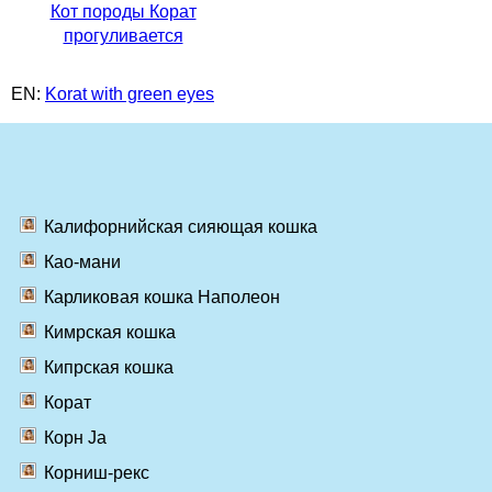
Кот породы Корат
прогуливается
EN:
Korat with green eyes
Калифорнийская сияющая кошка
Као-мани
Карликовая кошка Наполеон
Кимрская кошка
Кипрская кошка
Корат
Корн Ja
Корниш-рекс