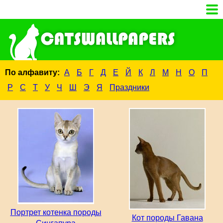
По алфавиту:
А
Б
Г
Д
Е
Й
К
Л
М
Н
О
П
Р
С
Т
У
Ч
Ш
Э
Я
Праздники
Портрет котенка породы
Кот породы Гавана