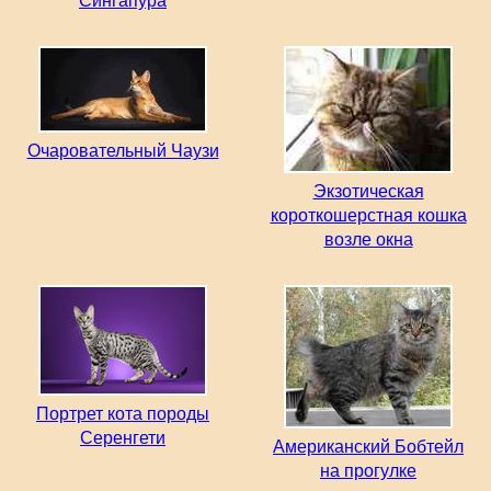
Сингапура
Очаровательный Чаузи
Экзотическая
короткошерстная кошка
возле окна
Портрет кота породы
Серенгети
Американский Бобтейл
на прогулке