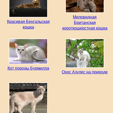
Миловидная
Красивая Бенгальская
Британская
кошка
короткошерстная кошка
Кот породы Бурмилла
Охос Азулес на природе