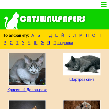
По алфавиту:
А
Б
Г
Д
Е
Й
К
Л
М
Н
О
П
Р
С
Т
У
Ч
Ш
Э
Я
Праздники
Шартрез спит
Красивый Девон-рекс