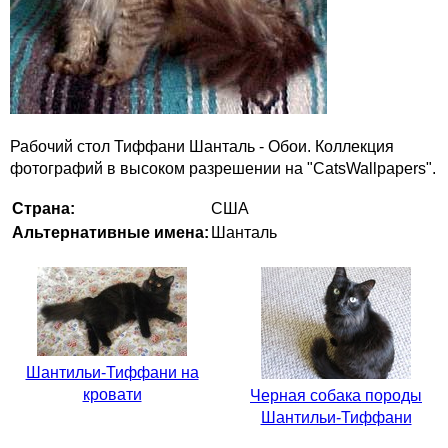
Рабочий стол Тиффани Шанталь - Обои. Коллекция
фотографий в высоком разрешении на "CatsWallpapers".
Страна:
США
Альтернативные имена:
Шанталь
Шантильи-Тиффани на
кровати
Черная собака породы
Шантильи-Тиффани