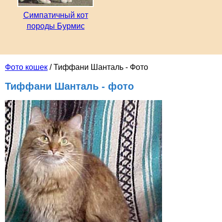
Симпатичный кот
породы Бурмис
Фото кошек
/ Тиффани Шанталь - Фото
Тиффани Шанталь - фото