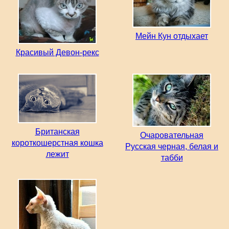
Мейн Кун отдыхает
Красивый Девон-рекс
Британская
Очаровательная
короткошерстная кошка
Русская черная, белая и
лежит
табби