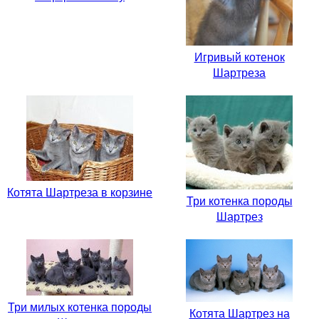
Игривый котенок
Шартреза
Котята Шартреза в корзине
Три котенка породы
Шартрез
Три милых котенка породы
Котята Шартрез на