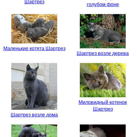
Шартрез
голубом фоне
Маленькие котята Шартрез
Шартрез возле дерева
Миловидный котенок
Шартрез
Шартрез возле дома