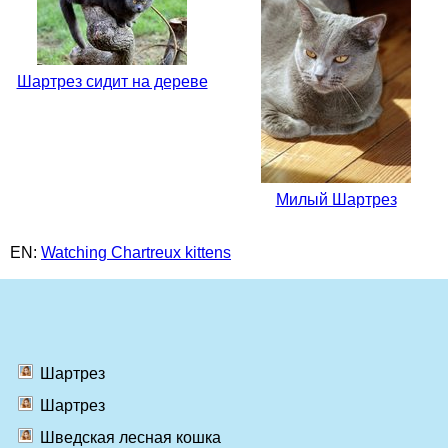
Шартрез сидит на дереве
Милый Шартрез
EN:
Watching Chartreux kittens
Шартрез
Шартрез
Шведская лесная кошка