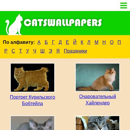
По алфавиту:
А
Б
Г
Д
Е
Й
К
Л
М
Н
О
П
Р
С
Т
У
Ч
Ш
Э
Я
Праздники
Очаровательный
Портрет Курильского
Хайлендер
Бобтейла