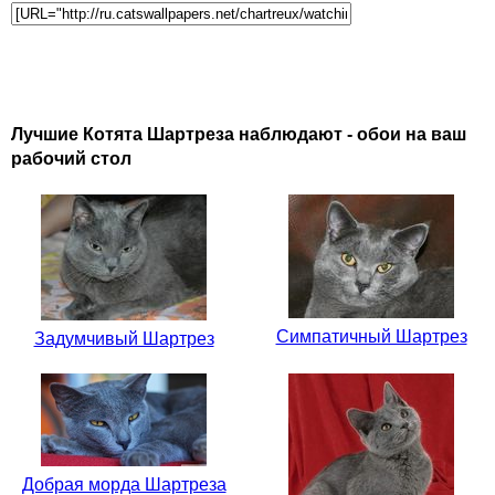
Лучшие Котята Шартреза наблюдают - обои на ваш
рабочий стол
Симпатичный Шартрез
Задумчивый Шартрез
Добрая морда Шартреза