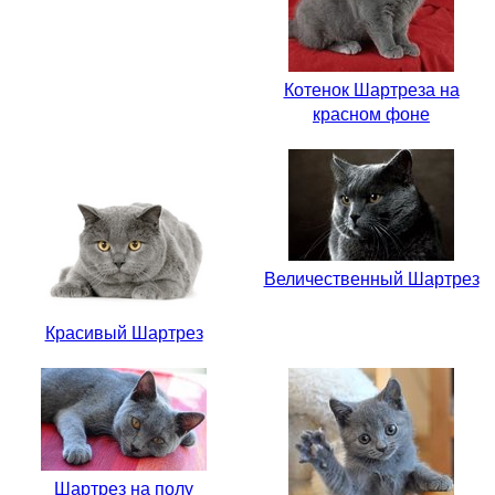
Котенок Шартреза на
красном фоне
Величественный Шартрез
Красивый Шартрез
Шартрез на полу