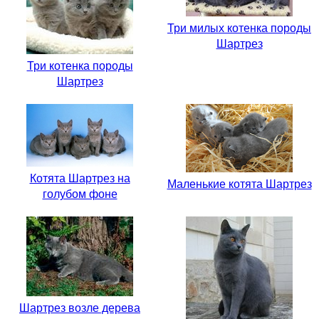
Три милых котенка породы
Шартрез
Три котенка породы
Шартрез
Котята Шартрез на
Маленькие котята Шартрез
голубом фоне
Шартрез возле дерева