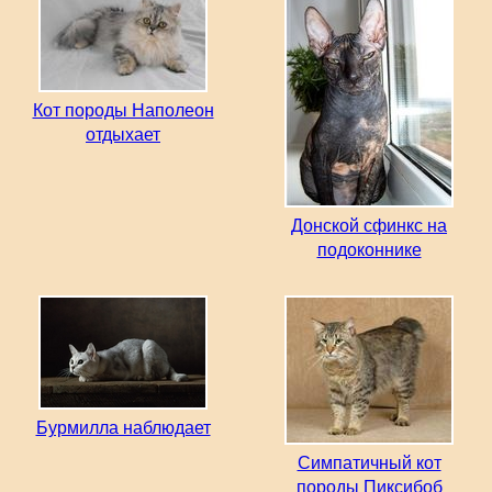
Кот породы Наполеон
отдыхает
Донской сфинкс на
подоконнике
Бурмилла наблюдает
Симпатичный кот
породы Пиксибоб