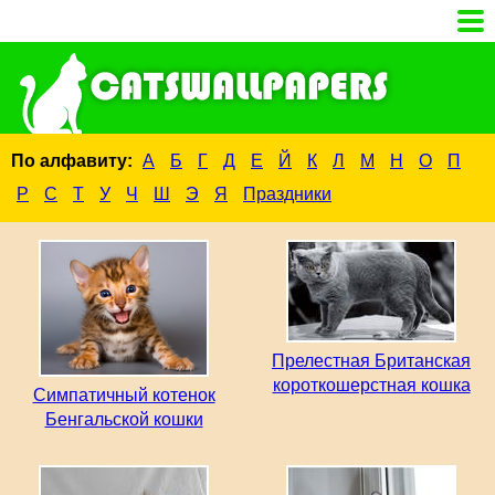
По алфавиту:
А
Б
Г
Д
Е
Й
К
Л
М
Н
О
П
Р
С
Т
У
Ч
Ш
Э
Я
Праздники
Прелестная Британская
короткошерстная кошка
Симпатичный котенок
Бенгальской кошки