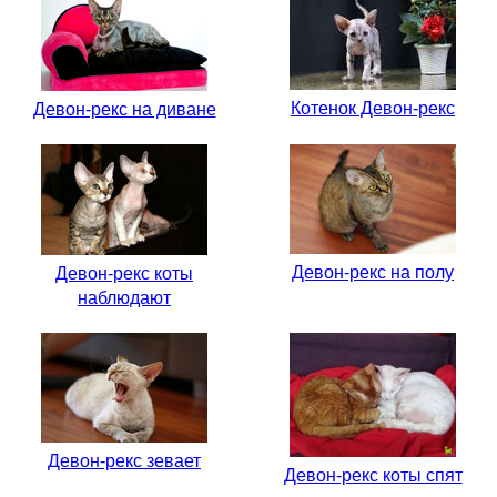
Котенок Девон-рекс
Девон-рекс на диване
Девон-рекс на полу
Девон-рекс коты
наблюдают
Девон-рекс зевает
Девон-рекс коты спят