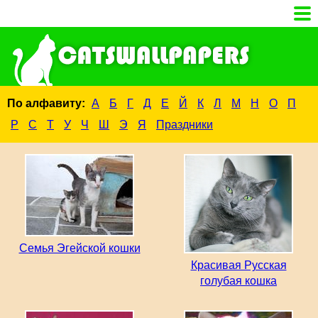
По алфавиту:
А
Б
Г
Д
Е
Й
К
Л
М
Н
О
П
Р
С
Т
У
Ч
Ш
Э
Я
Праздники
Семья Эгейской кошки
Красивая Русская
голубая кошка