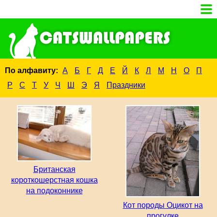
По алфавиту:
А
Б
Г
Д
Е
Й
К
Л
М
Н
О
П
Р
С
Т
У
Ч
Ш
Э
Я
Праздники
Британская
короткошерстная кошка
на подоконнике
Кот породы Оцикот на
прогулке