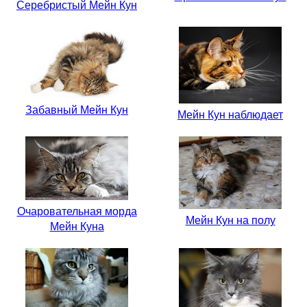
Серебристый Мейн Кун
Забавный Мейн Кун
Мейн Кун наблюдает
Очаровательная морда
Мейн Кун на полу
Мейн Куна