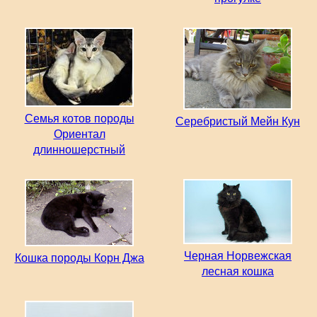
Семья котов породы
Серебристый Мейн Кун
Ориентал
длинношерстный
Черная Норвежская
Кошка породы Корн Джа
лесная кошка