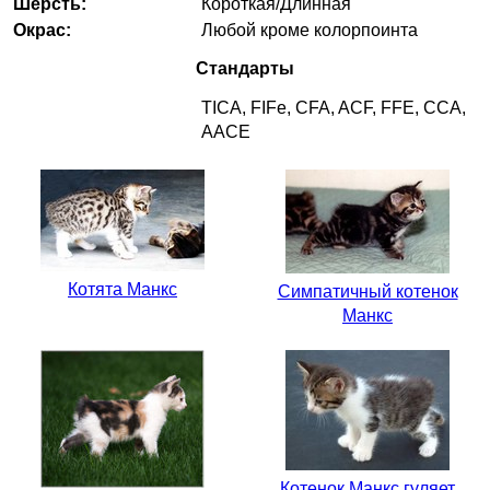
Шерсть:
Короткая/Длинная
Окрас:
Любой кроме колорпоинта
Стандарты
TICA, FIFe, CFA, ACF, FFE, CCA,
AACE
Котята Манкс
Симпатичный котенок
Манкс
Котенок Манкс гуляет