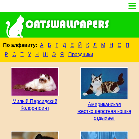
По алфавиту:
А
Б
Г
Д
Е
Й
К
Л
М
Н
О
П
Р
С
Т
У
Ч
Ш
Э
Я
Праздники
Милый Персидский
Американская
Колор-поинт
жесткошерстная кошка
отдыхает