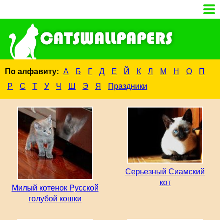
По алфавиту:
А
Б
Г
Д
Е
Й
К
Л
М
Н
О
П
Р
С
Т
У
Ч
Ш
Э
Я
Праздники
Серьезный Сиамский
кот
Милый котенок Русской
голубой кошки