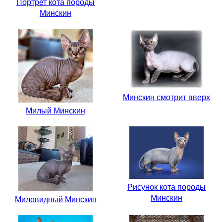
Портрет кота породы
Минскин
Минскин смотрит вверх
Милый Минскин
Рисунок кота породы
Минскин
Миловидный Минскин