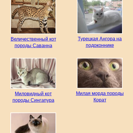
Турецкая Ангора на
Величественный кот
подоконнике
породы Саванна
Милая морда породы
Миловидный кот
Корат
породы Сингапура