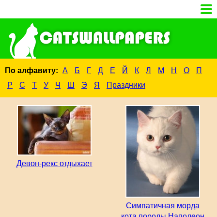
По алфавиту:
А
Б
Г
Д
Е
Й
К
Л
М
Н
О
П
Р
С
Т
У
Ч
Ш
Э
Я
Праздники
Девон-рекс отдыхает
Симпатичная морда
кота породы Наполеон