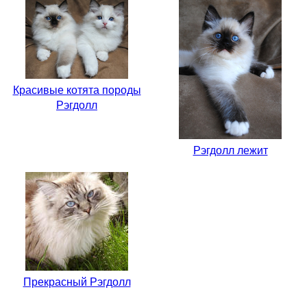
Красивые котята породы
Рэгдолл
Рэгдолл лежит
Прекрасный Рэгдолл