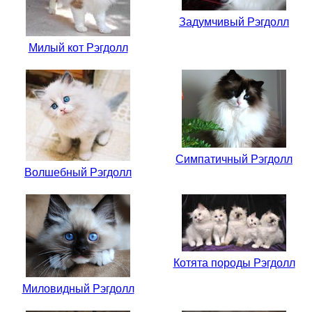
Задумчивый Рэгдолл
Милый кот Рэгдолл
Симпатичный Рэгдолл
Волшебный Рэгдолл
Котята породы Рэгдолл
Миловидный Рэгдолл