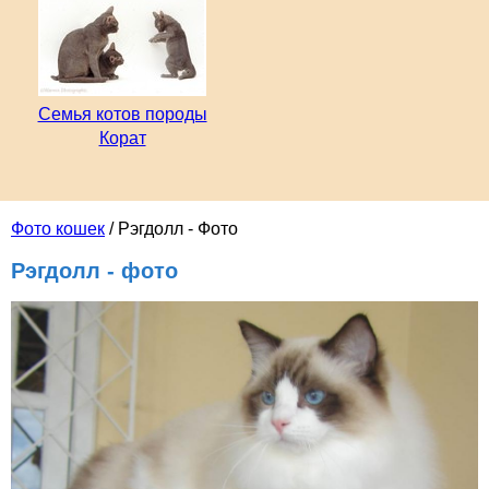
Семья котов породы
Корат
Фото кошек
/ Рэгдолл - Фото
Рэгдолл - фото