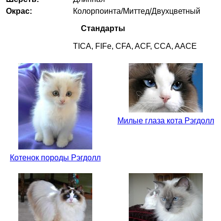
Окрас:
Колорпоинта/Миттед/Двухцветный
Стандарты
TICA, FIFe, CFA, ACF, CCA, AACE
Милые глаза кота Рэгдолл
Котенок породы Рэгдолл