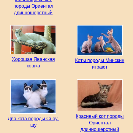
породы Ориентал
длинношерстный
Хорошая Яванская
Коты породы Минскин
кошка
играют
Красивый кот породы
Два кота породы Сноу-
Ориентал
шу
длинношерстный