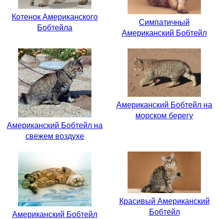
Котенок Американского
Симпатичный
Бобтейла
Американский Бобтейл
Американский Бобтейл на
морском берегу
Американский Бобтейл на
свежем воздухе
Красивый Американский
Бобтейл
Американский Бобтейл