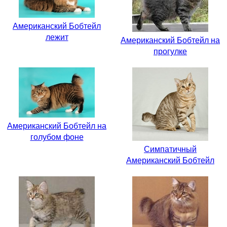
Американский Бобтейл
лежит
Американский Бобтейл на
прогулке
Американский Бобтейл на
голубом фоне
Симпатичный
Американский Бобтейл