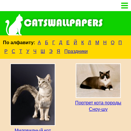
По алфавиту:
А
Б
Г
Д
Е
Й
К
Л
М
Н
О
П
Р
С
Т
У
Ч
Ш
Э
Я
Праздники
Портрет кота породы
Сноу-шу
Миловидный кот