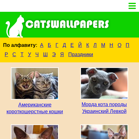
По алфавиту:
А
Б
Г
Д
Е
Й
К
Л
М
Н
О
П
Р
С
Т
У
Ч
Ш
Э
Я
Праздники
Морда кота породы
Американские
Украинский Левкой
короткошерстные кошки