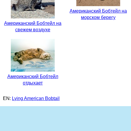
Американский Бобтейл на
морском берегу
Американский Бобтейл на
свежем воздухе
Американский Бобтейл
отдыхает
EN:
Lying American Bobtail