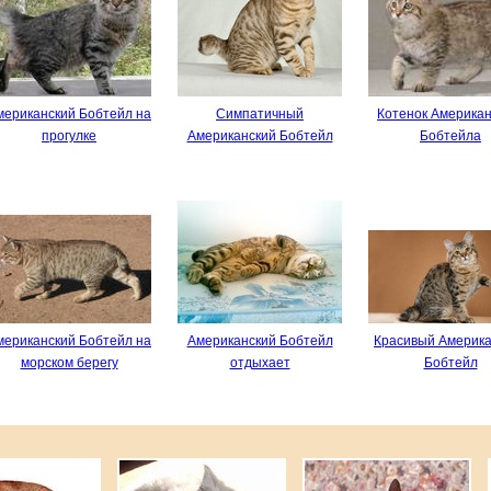
мериканский Бобтейл на
Симпатичный
Котенок Американ
прогулке
Американский Бобтейл
Бобтейла
мериканский Бобтейл на
Американский Бобтейл
Красивый Америка
морском берегу
отдыхает
Бобтейл