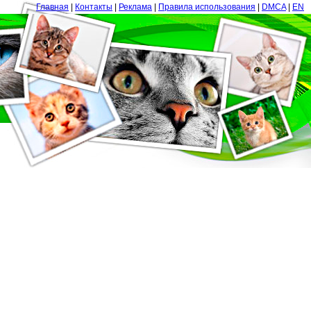
Главная
|
Контакты
|
Реклама
|
Правила использования
|
DMCA
|
EN