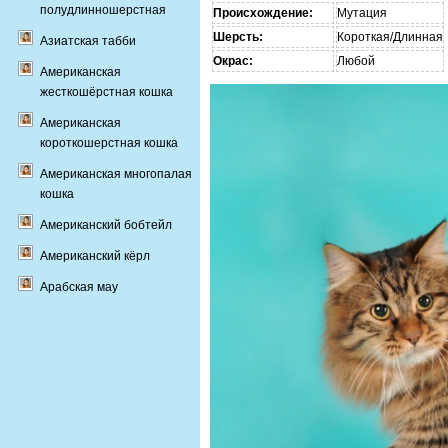
полудлинношерстная
Происхождение:
Мутация
Шерсть:
Короткая/Длинная
Азиатская табби
Окрас:
Любой
Американская
жесткошёрстная кошка
Американская
короткошерстная кошка
Американская многопалая
кошка
Американский бобтейл
Американский кёрл
Арабская мау