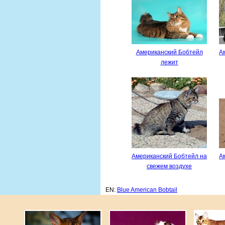
Американский Бобтейл
А
лежит
Американский Бобтейл на
А
свежем воздухе
EN:
Blue American Bobtail