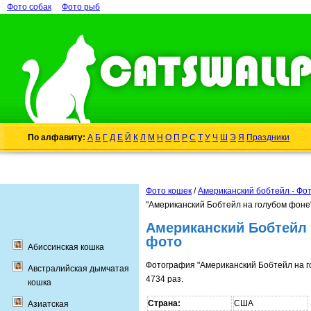
Фото собак
Фото рыб
По алфавиту:
А
Б
Г
Д
Е
Й
К
Л
М
Н
О
П
Р
С
Т
У
Ч
Ш
Э
Я
Праздники
Фото кошек
/
Американский бобтейл - Фо
"Американский Бобтейл на голубом фоне"
Американский Бобтейл 
фото
Абиссинская кошка
Фотография "Американский Бобтейл на 
Австралийская дымчатая
4734 раз.
кошка
Страна:
США
Азиатская