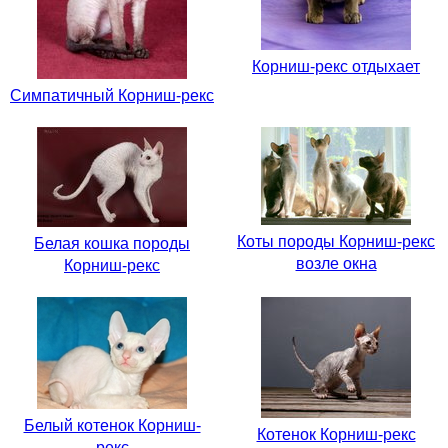
Корниш-рекс отдыхает
Симпатичный Корниш-рекс
Коты породы Корниш-рекс
Белая кошка породы
возле окна
Корниш-рекс
Белый котенок Корниш-
Котенок Корниш-рекс
рекс