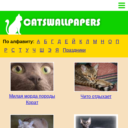
По алфавиту:
А
Б
Г
Д
Е
Й
К
Л
М
Н
О
П
Р
С
Т
У
Ч
Ш
Э
Я
Праздники
Милая морда породы
Чито отдыхает
Корат