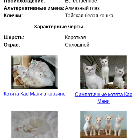
Происхождение:
Естественное
Альтернативные имена:
Алмазный глаз
Клички:
Тайская белая кошка
Характерные черты
Шерсть:
Короткая
Окрас:
Сплошной
Котята Као Мани в корзине
Симпатичные котята Као
Мани