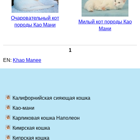
Очаровательный кот
Милый кот породы Као
породы Као Мани
Мани
1
EN:
Khao Manee
Калифорнийская сияющая кошка
Као-мани
Карликовая кошка Наполеон
Кимрская кошка
Кипрская кошка