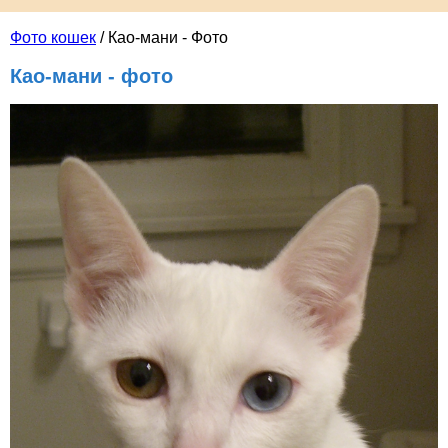
Фото кошек
/ Као-мани - Фото
Као-мани - фото