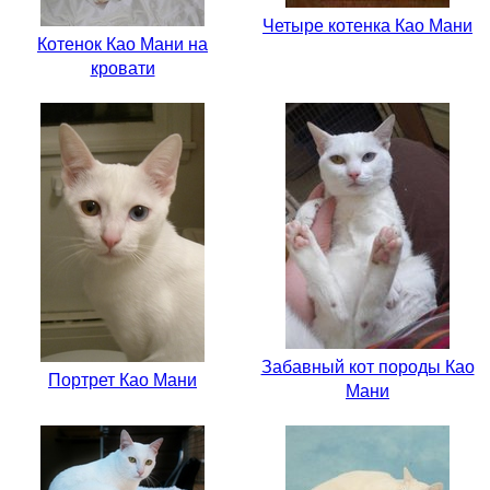
Четыре котенка Као Мани
Котенок Као Мани на
кровати
Забавный кот породы Као
Портрет Као Мани
Мани