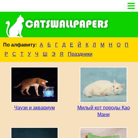
По алфавиту:
А
Б
Г
Д
Е
Й
К
Л
М
Н
О
П
Р
С
Т
У
Ч
Ш
Э
Я
Праздники
Чаузи и аквариум
Милый кот породы Као
Мани