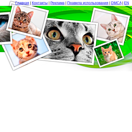
Главная
|
Контакты
|
Реклама
|
Правила использования
|
DMCA
|
EN