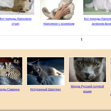
Кот породы Наполеон
Кот породы Напол
стоит
Наполеон с хозяином
зеленом фон
1
Морда Русской голубой
роды Саванна
Испуганный Шартрез
кошки