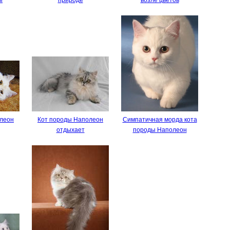
олеон
Кот породы Наполеон
Симпатичная морда кота
отдыхает
породы Наполеон