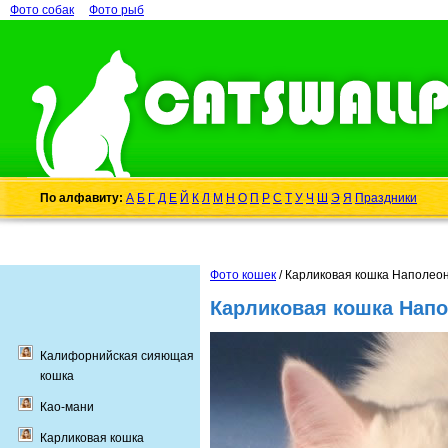
Фото собак
Фото рыб
По алфавиту:
А
Б
Г
Д
Е
Й
К
Л
М
Н
О
П
Р
С
Т
У
Ч
Ш
Э
Я
Праздники
Фото кошек
/ Карликовая кошка Наполеон
Карликовая кошка Напо
Калифорнийская сияющая
кошка
Као-мани
Карликовая кошка