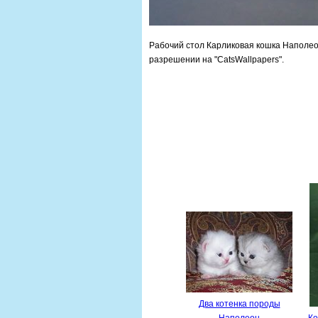
Рабочий стол Карликовая кошка Наполео
разрешении на "CatsWallpapers".
Два котенка породы
Наполеон
Ко