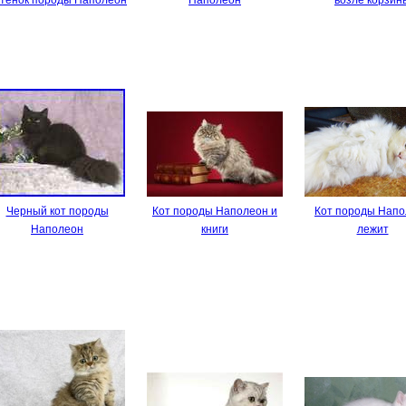
Черный кот породы
Кот породы Наполеон и
Кот породы Нап
Наполеон
книги
лежит