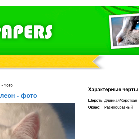
 - Фото
Характерные черты
леон - фото
Шерсть:
Длинная/Короткая
Окрас:
Разнообразный