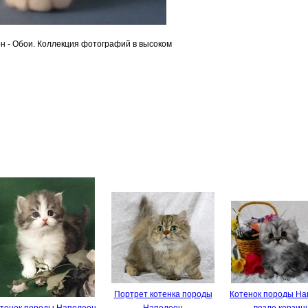
н - Обои. Коллекция фотографий в высоком
Портрет котенка породы
Котенок породы На
тенок породы Наполеон
Наполеон
возле корзин