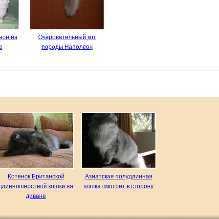
еон на
Очаровательный кот
е
породы Наполеон
Котенок Британской
Азиатская полудлинная
длинношерстной кошки на
кошка смотрит в сторону
диване