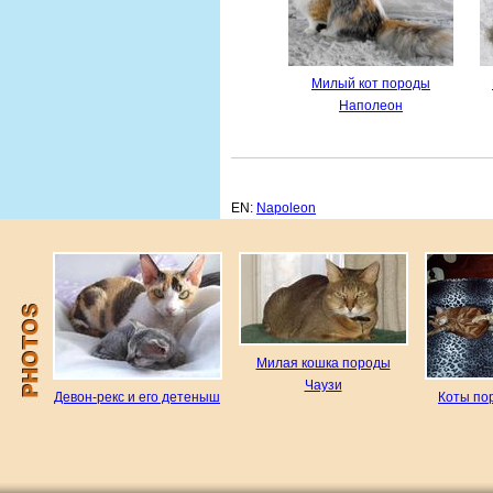
Милый кот породы
Наполеон
EN:
Napoleon
Милая кошка породы
Чаузи
Девон-рекс и его детеныш
Коты по