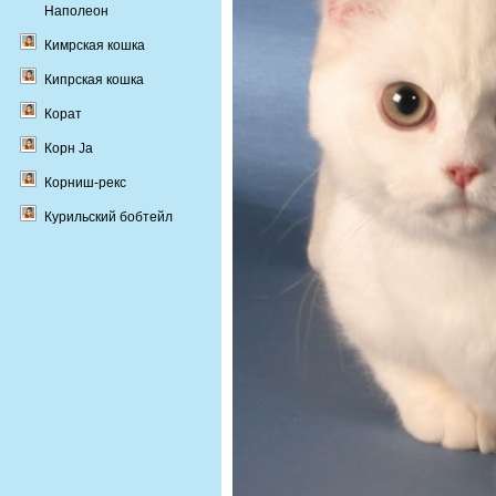
Наполеон
Кимрская кошка
Кипрская кошка
Корат
Корн Ja
Корниш-рекс
Курильский бобтейл