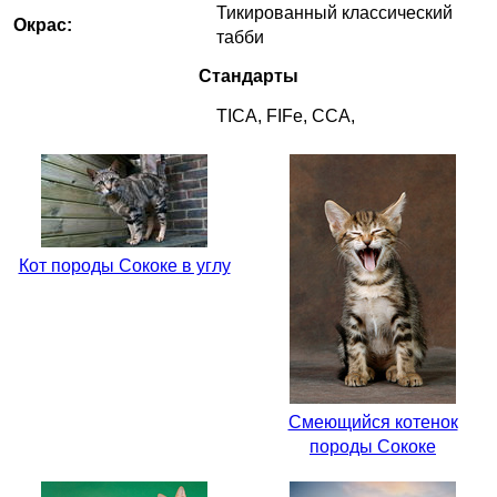
Тикированный классический
Окрас:
табби
Стандарты
TICA, FIFe, CCA,
Кот породы Сококе в углу
Смеющийся котенок
породы Сококе