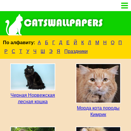
По алфавиту:
А
Б
Г
Д
Е
Й
К
Л
М
Н
О
П
Р
С
Т
У
Ч
Ш
Э
Я
Праздники
Черная Норвежская
лесная кошка
Морда кота породы
Кимрик