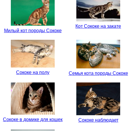
Кот Сококе на закате
Милый кот породы Сококе
Сококе на полу
Семья кота породы Сококе
Сококе в домике для кошек
Сококе наблюдает