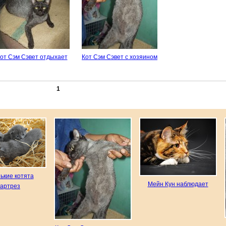
от Сэм Сэвет отдыхает
Кот Сэм Сэвет с хозяином
1
ькие котята
Мейн Кун наблюдает
артрез