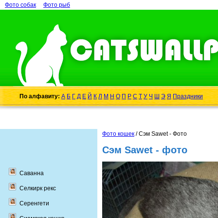
Фото собак
Фото рыб
По алфавиту:
А
Б
Г
Д
Е
Й
К
Л
М
Н
О
П
Р
С
Т
У
Ч
Ш
Э
Я
Праздники
Фото кошек
/ Сэм Sawet - Фото
Сэм Sawet - фото
Саванна
Селкирк рекс
Серенгети