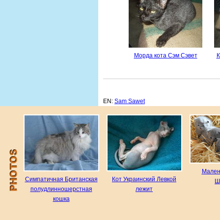
Морда кота Сэм Сэвет
К
EN:
Sam Sawet
Мален
Симпатичная Британская
Кот Украинский Левкой
Ш
полудлинношерстная
лежит
кошка