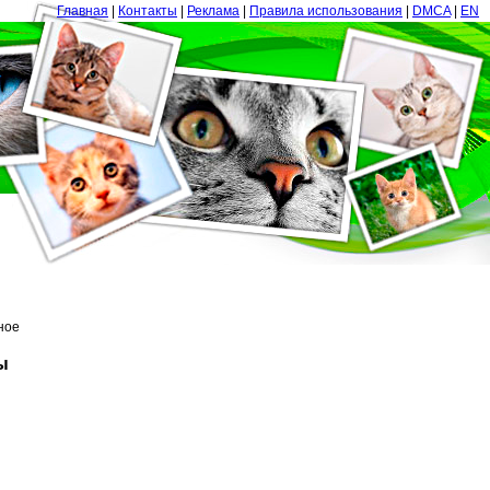
Главная
|
Контакты
|
Реклама
|
Правила использования
|
DMCA
|
EN
ное
ы