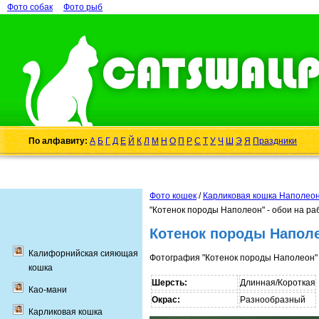
Фото собак
Фото рыб
По алфавиту:
А
Б
Г
Д
Е
Й
К
Л
М
Н
О
П
Р
С
Т
У
Ч
Ш
Э
Я
Праздники
Фото кошек
/
Карликовая кошка Наполеон
"Котенок породы Наполеон" - обои на ра
Котенок породы Наполе
Калифорнийская сияющая
Фотография "Котенок породы Наполеон" 
кошка
Шерсть:
Длинная/Короткая
Као-мани
Окрас:
Разнообразный
Карликовая кошка