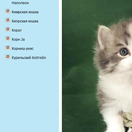
Наполеон
Кимрская кошка
Кипрская кошка
Корат
Корн Ja
Корниш-рекс
Курильский бобтейл