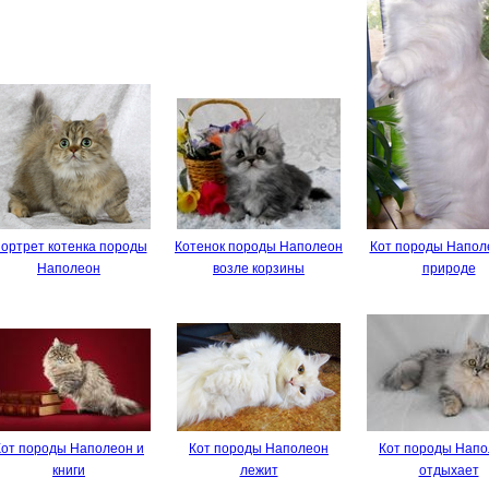
ортрет котенка породы
Котенок породы Наполеон
Кот породы Напол
Наполеон
возле корзины
природе
Кот породы Наполеон и
Кот породы Наполеон
Кот породы Нап
книги
лежит
отдыхает