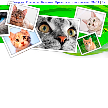
Главная
|
Контакты
|
Реклама
|
Правила использования
|
DMCA
|
EN