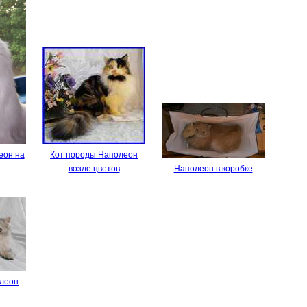
еон на
Кот породы Наполеон
возле цветов
Наполеон в коробке
олеон