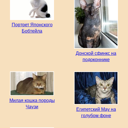
Портрет Японского
Бобтейла
Донской сфинкс на
подоконнике
Милая кошка породы
Чаузи
Египетский Мау на
голубом фоне