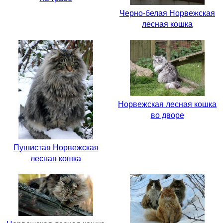
Черно-белая Норвежская
лесная кошка
Норвежская лесная кошка
во дворе
Пушистая Норвежская
лесная кошка