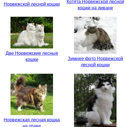
Котята Норвежской лесной
Норвежской лесной кошки
кошки на диване
Две Норвежские лесные
Зимнее фото Норвежской
кошки
лесной кошки
Норвежская лесная кошка
на траве