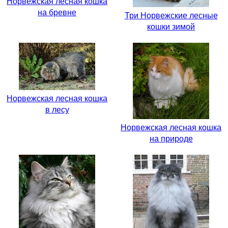
Норвежская лесная кошка
на бревне
Три Норвежские лесные
кошки зимой
Норвежская лесная кошка
в лесу
Норвежская лесная кошка
на природе