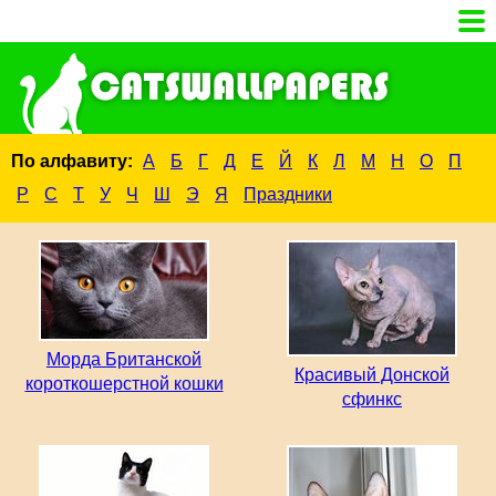
По алфавиту:
А
Б
Г
Д
Е
Й
К
Л
М
Н
О
П
Р
С
Т
У
Ч
Ш
Э
Я
Праздники
Морда Британской
Красивый Донской
короткошерстной кошки
сфинкс