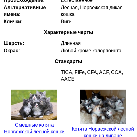
Происхождение:
Естественное
Альтернативные
Лесная, Норвежская дикая
имена:
кошка
Клички:
Виги
Характерные черты
Шерсть:
Длинная
Окрас:
Любой кроме колорпоинта
Стандарты
TICA, FIFe, CFA, ACF, CCA,
AACE
Смешные котята
Котята Норвежской лесной
Норвежской лесной кошки
кошки на диване