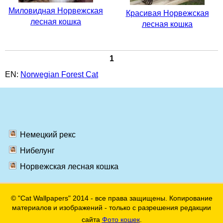
Миловидная Норвежская
Красивая Норвежская
лесная кошка
лесная кошка
1
EN:
Norwegian Forest Cat
Немецкий рекс
Нибелунг
Норвежская лесная кошка
© "Cat Wallpapers" 2014 - все права защищены. Копирование
материалов и изображений - только с разрешения редакции
сайта
Фото кошек
.