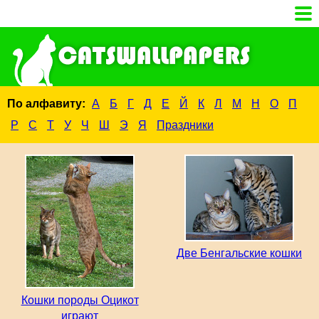
По алфавиту:
А
Б
Г
Д
Е
Й
К
Л
М
Н
О
П
Р
С
Т
У
Ч
Ш
Э
Я
Праздники
Две Бенгальские кошки
Кошки породы Оцикот
играют