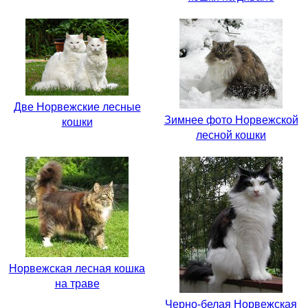
Две Норвежские лесные
Зимнее фото Норвежской
кошки
лесной кошки
Норвежская лесная кошка
на траве
Черно-белая Норвежская