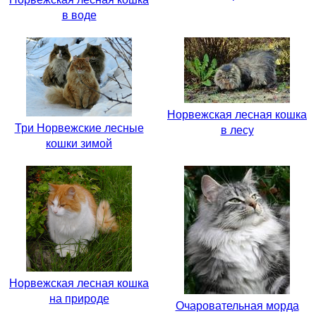
в воде
Норвежская лесная кошка
Три Норвежские лесные
в лесу
кошки зимой
Норвежская лесная кошка
на природе
Очаровательная морда