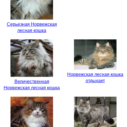
Серьезная Норвежская
лесная кошка
Норвежская лесная кошка
отдыхает
Величественная
Норвежская лесная кошка