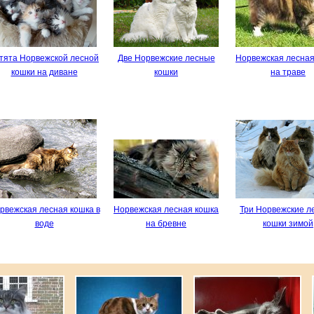
тята Норвежской лесной
Две Норвежские лесные
Норвежская лесная
кошки на диване
кошки
на траве
рвежская лесная кошка в
Норвежская лесная кошка
Три Норвежские л
воде
на бревне
кошки зимой