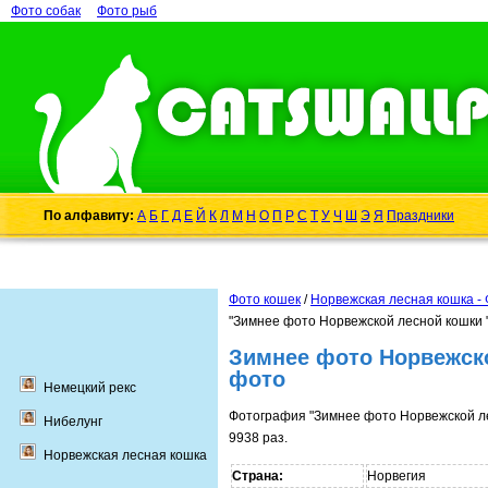
Фото собак
Фото рыб
По алфавиту:
А
Б
Г
Д
Е
Й
К
Л
М
Н
О
П
Р
С
Т
У
Ч
Ш
Э
Я
Праздники
Фото кошек
/
Норвежская лесная кошка -
"Зимнее фото Норвежской лесной кошки "
Зимнее фото Норвежско
фото
Немецкий рекс
Фотография "Зимнее фото Норвежской л
Нибелунг
9938 раз.
Норвежская лесная кошка
Страна:
Норвегия