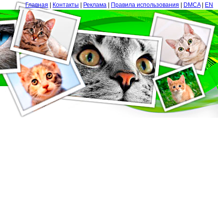
Главная
|
Контакты
|
Реклама
|
Правила использования
|
DMCA
|
EN