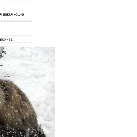
я дикая кошка
рпоинта