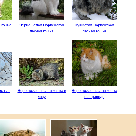
 кошка
Черно-белая Норвежская
Пушистая Норвежская
лесная кошка
лесная кошка
есные
Норвежская лесная кошка в
Норвежская лесная кошка
лесу
на природе