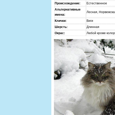
Происхождение:
Естественное
Альтернативные
Лесная, Норвежска
имена:
Клички:
Виги
Шерсть:
Длинная
Окрас:
Любой кроме коло