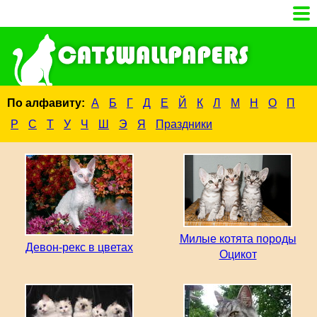
По алфавиту:
А
Б
Г
Д
Е
Й
К
Л
М
Н
О
П
Р
С
Т
У
Ч
Ш
Э
Я
Праздники
Милые котята породы
Девон-рекс в цветах
Оцикот