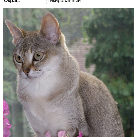
Окрас:
Тикированный