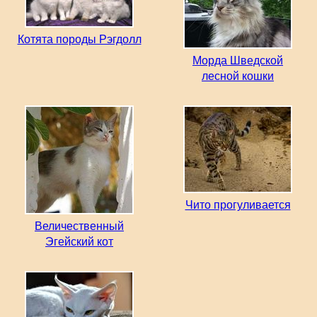
Котята породы Рэгдолл
Морда Шведской
лесной кошки
Чито прогуливается
Величественный
Эгейский кот