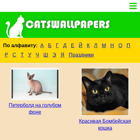
По алфавиту:
А
Б
Г
Д
Е
Й
К
Л
М
Н
О
П
Р
С
Т
У
Ч
Ш
Э
Я
Праздники
Петерболд на голубом
фоне
Красивая Бомбейская
кошка