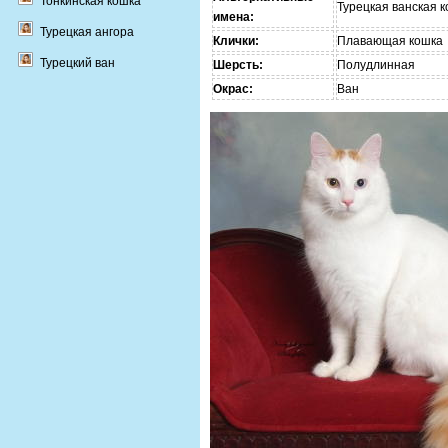
Тонкинская кошка
Турецкая ванская 
имена:
Турецкая ангора
Клички:
Плавающая кошка
Турецкий ван
Шерсть:
Полудлинная
Окрас:
Ван