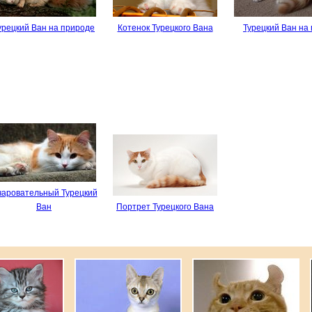
урецкий Ван на природе
Котенок Турецкого Вана
Турецкий Ван на
аровательный Турецкий
Ван
Портрет Турецкого Вана