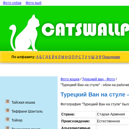
Фото собак
Фото рыб
По алфавиту:
А
Б
Г
Д
Е
Й
К
Л
М
Н
О
П
Р
С
Т
У
Ч
Ш
Э
Я
Праздники
Фото кошек
/
Турецкий ван - Фото
/
"Турецкий Ван на стуле" - обои на рабочи
Турецкий Ван на стуле 
Тайская кошка
Фотография "Турецкий Ван на стуле" был
Тиффани Шанталь
Страна:
Старая Армения
Тойгер
Происхождение:
Естественное
Альтернативные