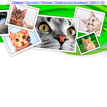
Главная
|
Контакты
|
Реклама
|
Правила использования
|
DMCA
|
EN