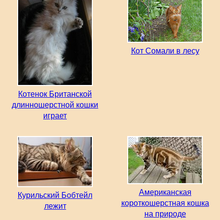
Кот Сомали в лесу
Котенок Британской
длинношерстной кошки
играет
Американская
Курильский Бобтейл
короткошерстная кошка
лежит
на природе