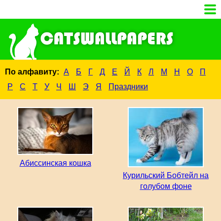
По алфавиту:
А
Б
Г
Д
Е
Й
К
Л
М
Н
О
П
Р
С
Т
У
Ч
Ш
Э
Я
Праздники
Абиссинская кошка
Курильский Бобтейл на
голубом фоне