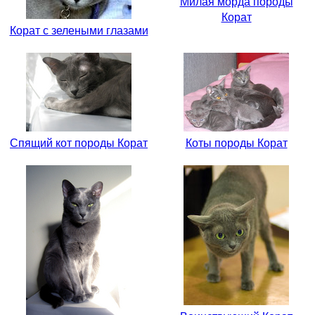
Милая морда породы
Корат
Корат с зелеными глазами
Спящий кот породы Корат
Коты породы Корат