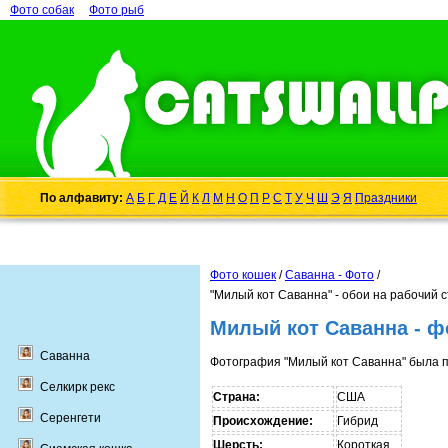
Фото собак
Фото рыб
По алфавиту:
А
Б
Г
Д
Е
Й
К
Л
М
Н
О
П
Р
С
Т
У
Ч
Ш
Э
Я
Праздники
Фото кошек
/
Саванна - Фото
/
"Милый кот Саванна" - обои на рабочий 
Милый кот Саванна - ф
Саванна
Фотография "Милый кот Саванна" была п
Селкирк рекс
Страна:
США
Серенгети
Происхождение:
Гибрид
Шерсть:
Короткая