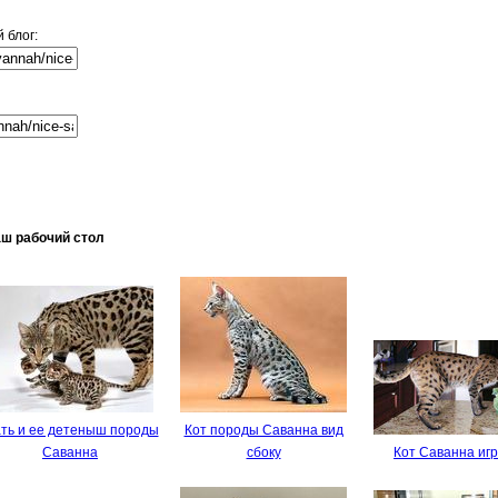
 блог:
аш рабочий стол
ть и ее детеныш породы
Кот породы Саванна вид
Саванна
сбоку
Кот Саванна иг