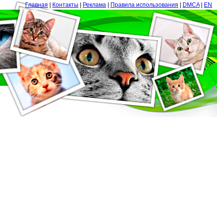
Главная
|
Контакты
|
Реклама
|
Правила использования
|
DMCA
|
EN