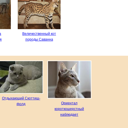
а
Величественный кот
я
породы Саванна
Отдыхающий Скоттиш-
Ориентал
фолд
короткошерстный
наблюдает