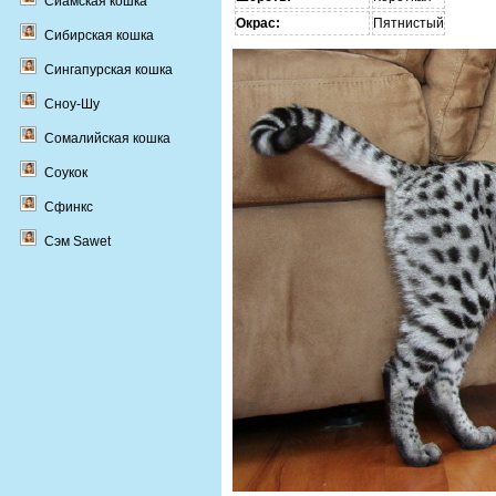
Сиамская кошка
Окрас:
Пятнистый
Сибирская кошка
Сингапурская кошка
Сноу-Шу
Сомалийская кошка
Соукок
Сфинкс
Сэм Sawet