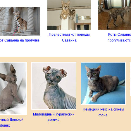
Прелестный кот породы
Коты Саванн
от Саванна на прогулке
Саванна
прогуливаютс
Немецкий Рекс на синем
Миловидный Украинский
фоне
чный Донской
Левкой
сфинкс