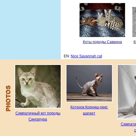
Коты породы Саванна
К
EN:
Nice Savannah cat
Котенок Корниш-рекс
Симпатичный кот породы
шагает
Сингапура
Симпати