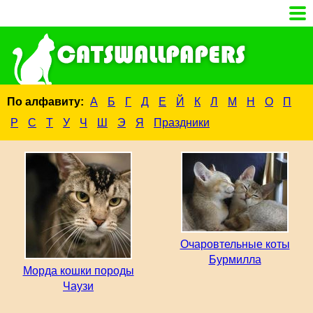
По алфавиту:
А
Б
Г
Д
Е
Й
К
Л
М
Н
О
П
Р
С
Т
У
Ч
Ш
Э
Я
Праздники
Очаровтельные коты
Бурмилла
Морда кошки породы
Чаузи