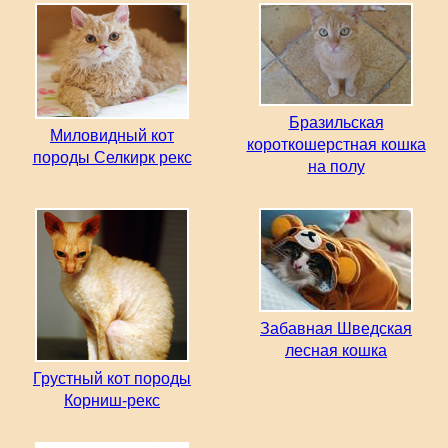
Бразильская
Миловидный кот
короткошерстная кошка
породы Селкирк рекс
на полу
Забавная Шведская
лесная кошка
Грустный кот породы
Корниш-рекс