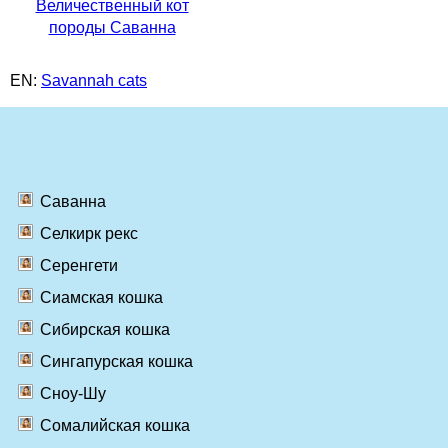
Величественный кот
породы Саванна
EN:
Savannah cats
Саванна
Селкирк рекс
Серенгети
Сиамская кошка
Сибирская кошка
Сингапурская кошка
Сноу-Шу
Сомалийская кошка