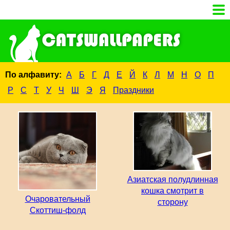
По алфавиту:
А
Б
Г
Д
Е
Й
К
Л
М
Н
О
П
Р
С
Т
У
Ч
Ш
Э
Я
Праздники
Азиатская полудлинная
кошка смотрит в
Очаровательный
сторону
Скоттиш-фолд