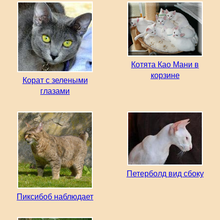
Котята Као Мани в
корзине
Корат с зелеными
глазами
Петерболд вид сбоку
Пиксибоб наблюдает